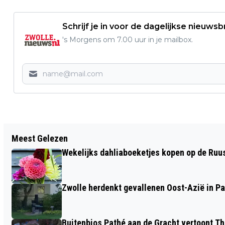
Schrijf je in voor de dagelijkse nieuwsb
's Morgens om 7.00 uur in je mailbox.
Vorig artikel
Meest Gelezen
VERKEERSMAATREGELEN
Wekelijks dahliaboeketjes kopen op de Ruu
KONINGSNACHT EN KONINGSDAG
Zwolle herdenkt gevallenen Oost-Azië in P
Buitenbios Pathé aan de Gracht vertoont The