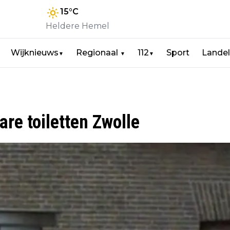
15
°C
Heldere Hemel
Wijknieuws
Regionaal
112
Sport
Landel
▼
▼
▼
re toiletten Zwolle