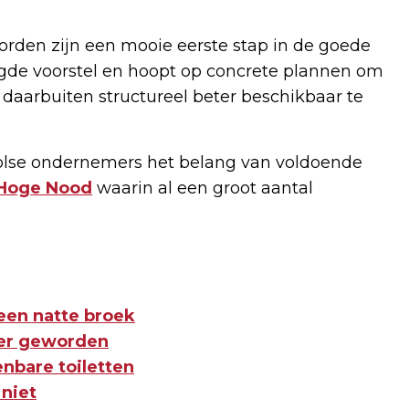
orden zijn een mooie eerste stap in de goede
igde voorstel en hoopt op concrete plannen om
s daarbuiten structureel beter beschikbaar te
lse ondernemers het belang van voldoende
Hoge Nood
waarin al een groot aantal
een natte broek
jker geworden
enbare toiletten
 niet