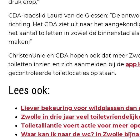
druk erop.”
CDA-raadslid Laura van de Giessen: ”De antwo
richting. Het CDA ziet uit naar het aangekond
het aantal toiletten in zowel de binnenstad al
maken!”
ChristenUnie en CDA hopen ook dat meer Zwo
toiletten inzien en zich aanmelden bij de
app 
gecontroleerde toiletlocaties op staan.
Lees ook:
Liever bekeuring voor wildplassen dan 
Zwolle in drie jaar veel toiletvriendeli
Toiletalliantie voert actie voor meer op
Waar kan ik naar de wc? in Zwolle bijna