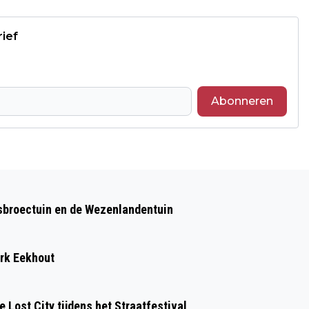
rief
Abonneren
Volgend artikel
POLITIE CONTROLEERT EN BEKEURT
sbroectuin en de Wezenlandentuin
FORS OP N50
ark Eekhout
 Lost City tijdens het Straatfestival