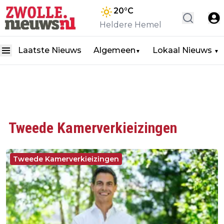
20
°C
Heldere Hemel
Laatste Nieuws
Algemeen
Lokaal Nieuws
▼
▼
Tweede Kamerverkieizingen
Tweede Kamerverkieizingen