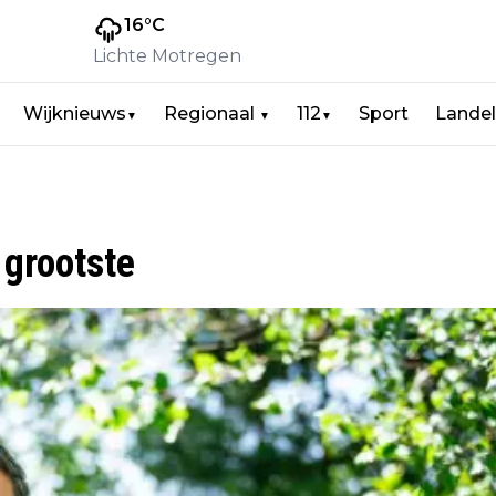
16
°C
Lichte Motregen
Wijknieuws
Regionaal
112
Sport
Landel
▼
▼
▼
 grootste