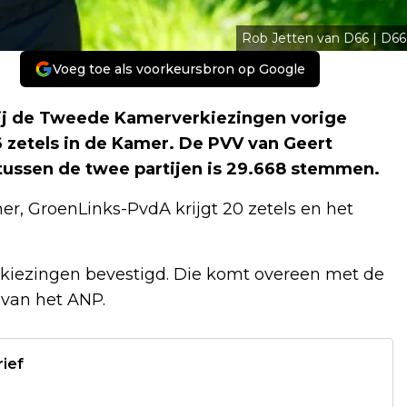
Rob Jetten van D66 | D66
Voeg toe als voorkeursbron op Google
j de Tweede Kamerverkiezingen vorige
 zetels in de Kamer. De PVV van Geert
 tussen de twee partijen is 29.668 stemmen.
, GroenLinks-PvdA krijgt 20 zetels en het
erkiezingen bevestigd. Die komt overeen met de
 van het ANP.
rief