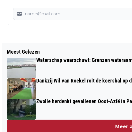
Vorig artikel
Meest Gelezen
WAAROM DUITSE KEUKENS SYNONIEM
Waterschap waarschuwt: Grenzen wateraanvoe
STAAN VOOR TOPKWALITEIT
Dankzij Wil van Roekel rolt de koersbal op 
Zwolle herdenkt gevallenen Oost-Azië in P
Meer a