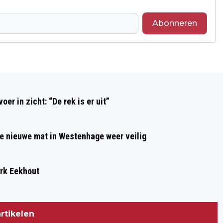
Abonneren
Volgend artikel
CDA-LIJSTTREKKER LAURA VAN DER
r in zicht: “De rek is er uit”
GIESSEN: ''IK BEN TORTS OP DEZE
MOOIE GROEP ZWOLLENAREN''
de nieuwe mat in Westenhage weer veilig
ark Eekhout
rtikelen