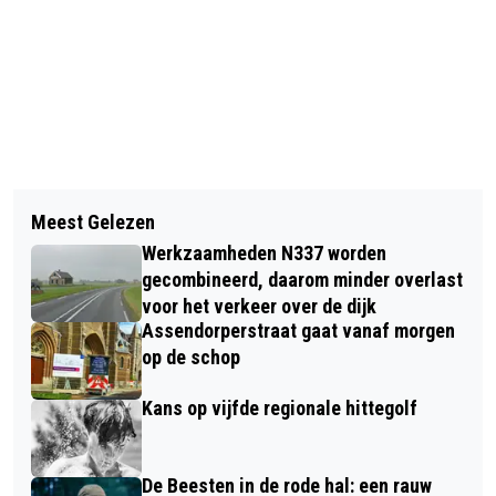
Vorig artikel
Volgend artikel
ONDERZOEK CBS: GROTE BEREIDHEID
Meest Gelezen
THOMAS VAN DEN BELT NOG ZEKER
OM TE LATEN VACCINEREN TEGEN
Werkzaamheden N337 worden
EEN JAAR LANGER IN HET
HET CORONAVIRUS
gecombineerd, daarom minder overlast
BLAUWWITTE SHIRT VAN PEC ZWOLLE
voor het verkeer over de dijk
Assendorperstraat gaat vanaf morgen
op de schop
Kans op vijfde regionale hittegolf
De Beesten in de rode hal: een rauw