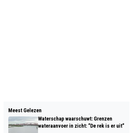
Vorig artikel
Volgend artikel
LANDSTEDE HAMMERS ONTVANGT
Meest Gelezen
ZWOLLE BESTRIJDT
EREPENNING VOOR SPECIALE
Waterschap waarschuwt: Grenzen
EIKENPROCESSIERUPS OM DE HALVE
VERDIENSTEN VAN DE STAD ZWOLLE
wateraanvoer in zicht: “De rek is er uit”
MARATHON JEUKVRIJ TE HOUDEN