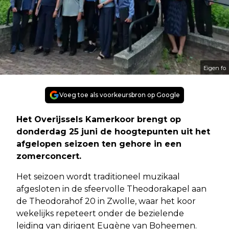
Eigen fo
Voeg toe als voorkeursbron op Google
Het Overijssels Kamerkoor brengt op
donderdag 25 juni de hoogtepunten uit het
afgelopen seizoen ten gehore in een
zomerconcert.
Het seizoen wordt traditioneel muzikaal
afgesloten in de sfeervolle Theodorakapel aan
de Theodorahof 20 in Zwolle, waar het koor
wekelijks repeteert onder de bezielende
leiding van dirigent Eugène van Boheemen.