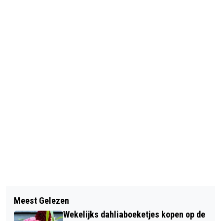
Vorig artikel
Volgend artikel
NATIONALE ARCHEOLOGIEDAGEN:
Meest Gelezen
EXPRESSIEVE ”POPKOPPEN” VAN
GRAAF MEE NAAR DE GESCHIEDENIS
Wekelijks dahliaboeketjes kopen op de