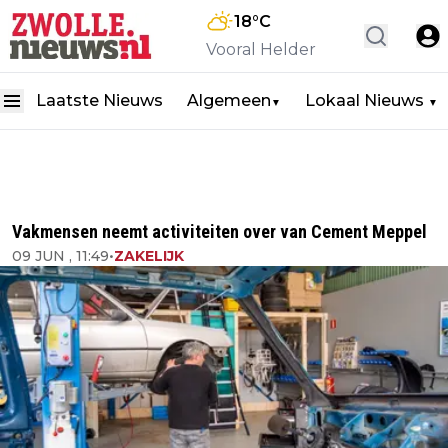
18
°C
Vooral Helder
Laatste Nieuws
Algemeen
Lokaal Nieuws
▼
▼
Vakmensen neemt activiteiten over van Cement Meppel
09 JUN , 11:49
•
ZAKELIJK