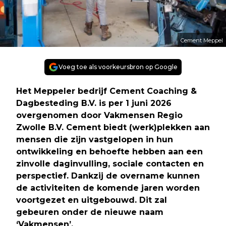
Cement Meppel
Voeg toe als voorkeursbron op Google
Het Meppeler bedrijf Cement Coaching &
Dagbesteding B.V. is per 1 juni 2026
overgenomen door Vakmensen Regio
Zwolle B.V. Cement biedt (werk)plekken aan
mensen die zijn vastgelopen in hun
ontwikkeling en behoefte hebben aan een
zinvolle daginvulling, sociale contacten en
perspectief. Dankzij de overname kunnen
de activiteiten de komende jaren worden
voortgezet en uitgebouwd. Dit zal
gebeuren onder de nieuwe naam
‘Vakmensen’.