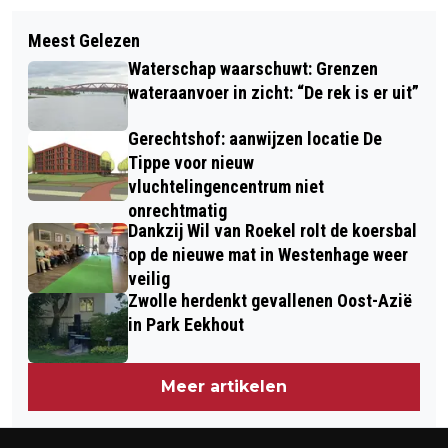
Volgend artikel
ER GAAT NOGAL EENS WAT MIS BIJ
Meest Gelezen
VIDEOCLIP MET EEN KRACHTIG
PAKKETBEZORGING. MEESTE
Waterschap waarschuwt: Grenzen
STATEMENT VAN HEY MOOCHER: THE
KLACHTEN OVER BEZORGING UPS,
wateraanvoer in zicht: “De rek is er uit”
WRITING ON THE WALL
POSTNL DE BESTE
Gerechtshof: aanwijzen locatie De
Tippe voor nieuw
vluchtelingencentrum niet
onrechtmatig
Dankzij Wil van Roekel rolt de koersbal
op de nieuwe mat in Westenhage weer
veilig
Zwolle herdenkt gevallenen Oost-Azië
in Park Eekhout
Meer artikelen