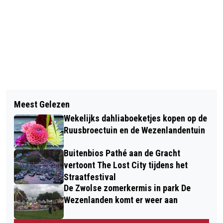
Vorig artikel
Volgend artikel
HET OVERGROTE DEEL VAN
Meest Gelezen
DEVOTENTUNNEL TUSSEN AA-LANDEN
ASIELMIGRANTEN IN NEDERLAND IS
Wekelijks dahliaboeketjes kopen op de
EN DIEZE-OOST IN EEN COMPLEET
NOG NOOIT VERDACHT VAN EEN
Ruusbroectuin en de Wezenlandentuin
NIEUW JASJE GESTOKEN
MISDRIJF
Buitenbios Pathé aan de Gracht
vertoont The Lost City tijdens het
Straatfestival
De Zwolse zomerkermis in park De
Wezenlanden komt er weer aan