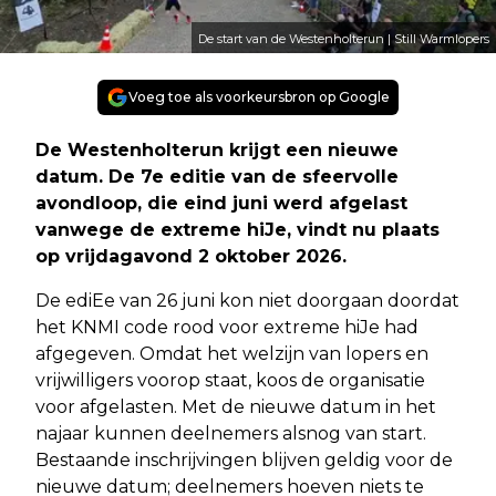
De start van de Westenholterun | Still Warmlopers
Voeg toe als voorkeursbron op Google
De Westenholterun krijgt een nieuwe
datum. De 7e editie van de sfeervolle
avondloop, die eind juni werd afgelast
vanwege de extreme hiJe, vindt nu plaats
op vrijdagavond 2 oktober 2026.
De ediEe van 26 juni kon niet doorgaan doordat
het KNMI code rood voor extreme hiJe had
afgegeven. Omdat het welzijn van lopers en
vrijwilligers voorop staat, koos de organisatie
voor afgelasten. Met de nieuwe datum in het
najaar kunnen deelnemers alsnog van start.
Bestaande inschrijvingen blijven geldig voor de
nieuwe datum; deelnemers hoeven niets te