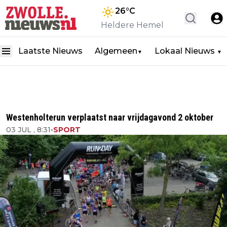
26
°C
Heldere Hemel
Laatste Nieuws
Algemeen
Lokaal Nieuws
▼
▼
Westenholterun verplaatst naar vrijdagavond 2 oktober
03 JUL , 8:31
•
SPORT