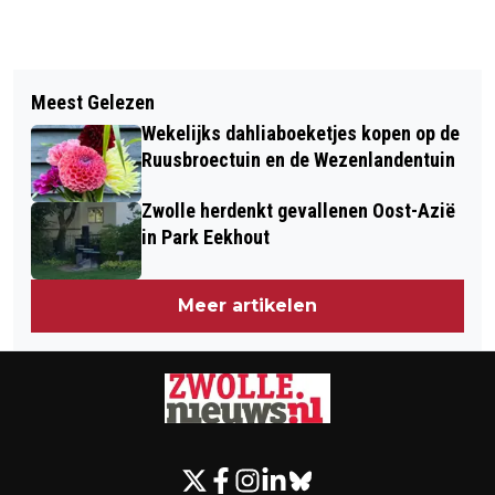
Vorig artikel
Volgend artikel
WESTENHOLTERUN VERPLAATST
Meest Gelezen
CITYSWIM VERPLAATST NAAR 26
NAAR VRIJDAGAVOND 2 OKTOBER
Wekelijks dahliaboeketjes kopen op de
SEPTEMBER, ZWEMMERS KUNNEN
Ruusbroectuin en de Wezenlandentuin
NOG DE HELE ZOMER TRAINEN
Zwolle herdenkt gevallenen Oost-Azië
in Park Eekhout
Meer artikelen