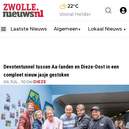
22
°C
Vooral Helder
Laatste Nieuws
Algemeen
Lokaal Nieuws
▼
▼
Devotentunnel tussen Aa-landen en Dieze-Oost in een
compleet nieuw jasje gestoken
04 JUL , 10:04
•
DIEZE