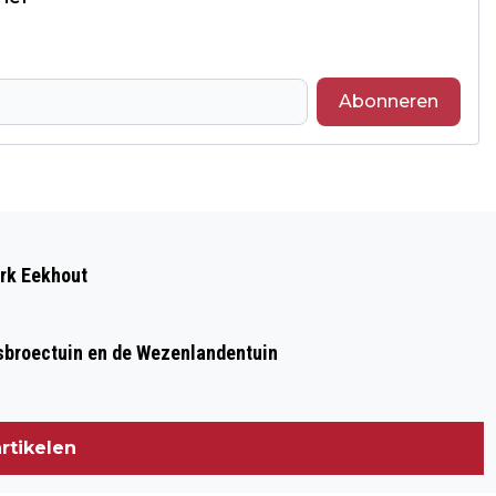
Abonneren
Volgend artikel
ZWOLLE VERVOLGT PROEF TEGEN
ark Eekhout
OVERLAST VAN GEMOTORISEERD
VERKEER IN DE BINNENSTAD
sbroectuin en de Wezenlandentuin
rtikelen