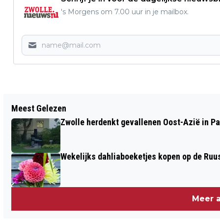
's Morgens om 7.00 uur in je mailbox.
Vorig artikel
Meest Gelezen
DE FRACTIES VAN HET CDA, D66 EN PRO
Zwolle herdenkt gevallenen Oost-Azië in P
VRAGEN AANDACHT VOOR HUISELIJK
GEWELD: THUIS MOET DE VEILIGSTE
Wekelijks dahliaboeketjes kopen op de Ruu
PLEK ZIJN
Meer a