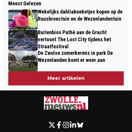
Meest Gelezen
POLITIE KRIJGT ZAK VOL NEPPOLO'S
NOORD: ONDERGRONDS PARKEREN,
Wekelijks dahliaboeketjes kopen op de
VAN DE POLITIE EN DIE KUNNEN
BOVENGRONDS VEEL MEER GROEN
Ruusbroectuin en de Wezenlandentuin
WORDEN GEBRUIKT DOOR
Buitenbios Pathé aan de Gracht
NEPAGENTEN
vertoont The Lost City tijdens het
Straatfestival
De Zwolse zomerkermis in park De
Wezenlanden komt er weer aan
Meer artikelen