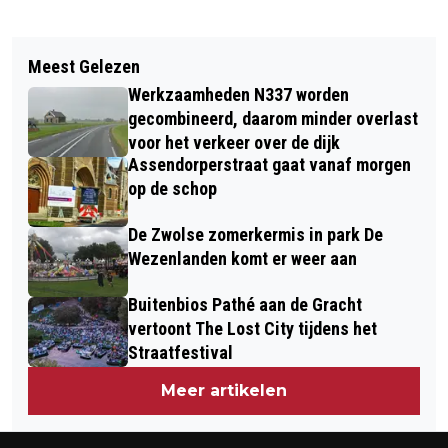
Vorig artikel
Volgend artikel
THEATERGEZELSCHAP PODIUMKANS
Meest Gelezen
ZWOLLE VERKENT LOCATIES VOOR
SPEELT NIEUW TONEELSTUK ‘ACHTER
Werkzaamheden N337 worden
TUSSENTIJDSE OPVANG
DE WOORDEN’
gecombineerd, daarom minder overlast
VLUCHTELINGEN VOOR OPENING
voor het verkeer over de dijk
Assendorperstraat gaat vanaf morgen
LOCATIE IN DE TIPPE
op de schop
De Zwolse zomerkermis in park De
Wezenlanden komt er weer aan
Buitenbios Pathé aan de Gracht
vertoont The Lost City tijdens het
Straatfestival
Meer artikelen