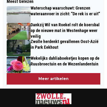
Meest Gelezen
SP WIL ANTWOORDEN OP VRAGEN
LANDMACHT OEFENT GROOTSCHALIG
Waterschap waarschuwt: Grenzen
OVER VERKEERSVEILIGHEID KRUISING
OPTREDEN OP MEERDERE LOCATIES
wateraanvoer in zicht: “De rek is er uit”
BACHLAAN MET DE MIDDELWEG
IN NEDERLAND
Dankzij Wil van Roekel rolt de koersbal
op de nieuwe mat in Westenhage weer
veilig
Zwolle herdenkt gevallenen Oost-Azië
in Park Eekhout
Wekelijks dahliaboeketjes kopen op de
Ruusbroectuin en de Wezenlandentuin
Meer artikelen