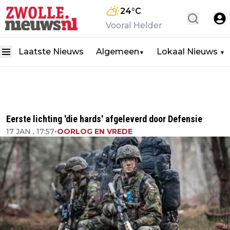
24
°C
Vooral Helder
Laatste Nieuws
Algemeen
Lokaal Nieuws
▼
▼
Eerste lichting 'die hards' afgeleverd door Defensie
17 JAN , 17:57
•
OORLOG EN VREDE