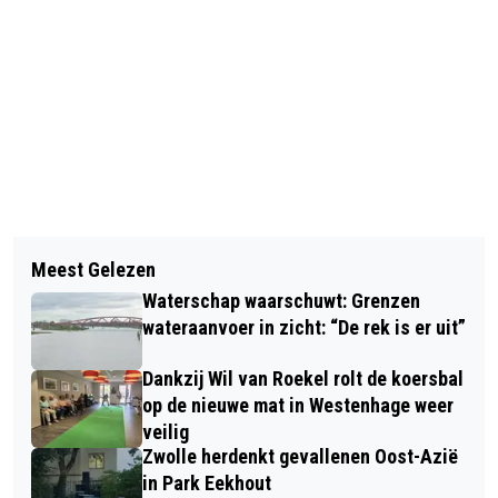
Vorig artikel
Volgend artikel
VUURVOGEL JEUGDORKEST HOUDT IN
Meest Gelezen
DE FILOSOFISCHE TAFEL IN HET
DE OUDE STATENZAAL EEN TRY-
Waterschap waarschuwt: Grenzen
ACADEMIEHUIS
OUTCONCERT VOOR HET PRINSES
wateraanvoer in zicht: “De rek is er uit”
CHRISTINA CONCOURS
Dankzij Wil van Roekel rolt de koersbal
op de nieuwe mat in Westenhage weer
veilig
Zwolle herdenkt gevallenen Oost-Azië
in Park Eekhout