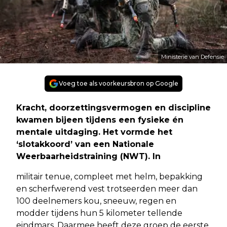
Ministerie van Defensie
Voeg toe als voorkeursbron op Google
Kracht, doorzettingsvermogen en discipline
kwamen bijeen tijdens een fysieke én
mentale uitdaging. Het vormde het
‘slotakkoord’ van een Nationale
Weerbaarheidstraining (NWT). In
militair tenue, compleet met helm, bepakking
en scherfwerend vest trotseerden meer dan
100 deelnemers kou, sneeuw, regen en
modder tijdens hun 5 kilometer tellende
eindmars. Daarmee heeft deze groep de eerste