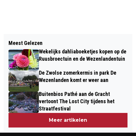
Vorig artikel
Volgend artikel
VLAAMSE HOOGMIS: WORDT HET EEN
Meest Gelezen
NIEUW ZWOLS KINDERKOOR VIVA LA
ANNE, ANNA OF TOCH WEER
Wekelijks dahliaboeketjes kopen op de
MUSICA
CHANTAL?
Ruusbroectuin en de Wezenlandentuin
De Zwolse zomerkermis in park De
Wezenlanden komt er weer aan
Buitenbios Pathé aan de Gracht
vertoont The Lost City tijdens het
Straatfestival
Meer artikelen