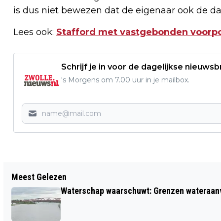
is dus niet bewezen dat de eigenaar ook de dad
Lees ook:
Stafford met vastgebonden voorp
Schrijf je in voor de dagelijkse nieuwsb
's Morgens om 7.00 uur in je mailbox.
Vorig artikel
Meest Gelezen
MOUTBIERFESTIVAL BEGIN JULI IN HET
Waterschap waarschuwt: Grenzen wateraanvoe
WEZENLANDENPARK