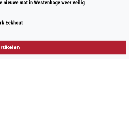
de nieuwe mat in Westenhage weer veilig
ark Eekhout
rtikelen