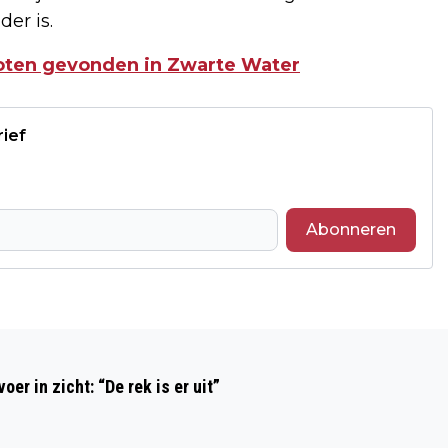
er is.
oten gevonden in Zwarte Water
rief
Abonneren
Volgend artikel
''WE ZIJN ER KLAAR VOOR...'' HET WAS
r in zicht: “De rek is er uit”
NOG BEST EEN DRUKKE AVONDDIENST
VOOR DE ZWOLSE POLITIEAGENTEN