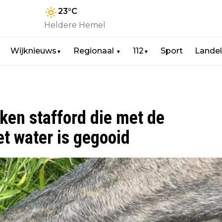
23
°C
Heldere Hemel
Wijknieuws
Regionaal
112
Sport
Landel
▼
▼
▼
ken stafford die met de
t water is gegooid