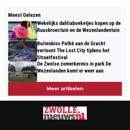
Vorig artikel
Volgend artikel
VINCENT KARREMANS EN ANNET
Meest Gelezen
MODEVORMGEVER ANNE MARIE VAN
BETRAM IN GESPREK MET ZWOLLE
Wekelijks dahliaboeketjes kopen op de
DER VEEN: VAN OVERIJSSELSE
OVER TOEKOMSTBESTENDIG BOUWEN
Ruusbroectuin en de Wezenlandentuin
SCHAAP TOT HAUTE COUTURE OP
EN BEREIKBAARHEID
Buitenbios Pathé aan de Gracht
EUROPEES TOPCONGRES IN GRAZ
vertoont The Lost City tijdens het
Straatfestival
De Zwolse zomerkermis in park De
Wezenlanden komt er weer aan
Meer artikelen