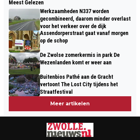
Meest Gelezen
ZONNEPANELEN VOORAL BIJ RIJKERE
ONDER MEER ZWOLLE EN HEINO LEIDT
Werkzaamheden N337 worden
HUISHOUDENS EN PROFITEREN HET
TOT AANHOUDING VAN 20-JARIGE
gecombineerd, daarom minder overlast
MEEST VAN DUURZAME TECHNOLOGIE
voor het verkeer over de dijk
MAN IN SPANJE
Assendorperstraat gaat vanaf morgen
op de schop
De Zwolse zomerkermis in park De
Wezenlanden komt er weer aan
Buitenbios Pathé aan de Gracht
vertoont The Lost City tijdens het
Straatfestival
Meer artikelen