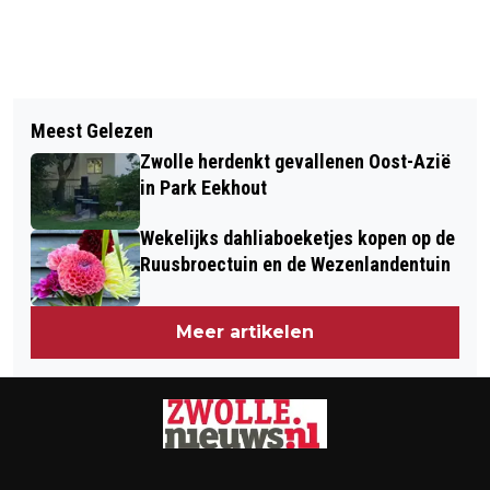
Vorig artikel
Volgend artikel
HANS KLOK KOMT MET ZIJN
Meest Gelezen
112-APP STEEDS VAKER
VRIENDEN NAAR HET
Zwolle herdenkt gevallenen Oost-Azië
GEDOWNLOAD NA DE DOOD VAN LISA
WEZENLANDENPARK IN ZWOLLE
in Park Eekhout
Wekelijks dahliaboeketjes kopen op de
Ruusbroectuin en de Wezenlandentuin
Meer artikelen