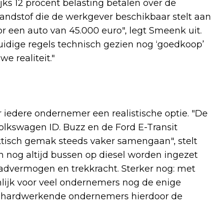
jks 12 procent belasting betalen over de
andstof die de werkgever beschikbaar stelt aan
r een auto van 45.000 euro", legt Smeenk uit.
huidige regels technisch gezien nog ‘goedkoop’
e realiteit."
r iedere ondernemer een realistische optie. "De
olkswagen ID. Buzz en de Ford E-Transit
aktisch gemak steeds vaker samengaan", stelt
 nog altijd bussen op diesel worden ingezet
aadvermogen en trekkracht. Sterker nog: met
nlijk voor veel ondernemers nog de enige
oep hardwerkende ondernemers hierdoor de