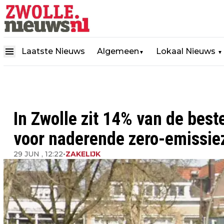
Laatste Nieuws
Algemeen
Lokaal Nieuws
▼
▼
In Zwolle zit 14% van de best
voor naderende zero-emissie
29 JUN , 12:22
•
ZAKELIJK