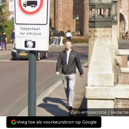
Zero-emissiezone | Redactie
Voeg toe als voorkeursbron op Google