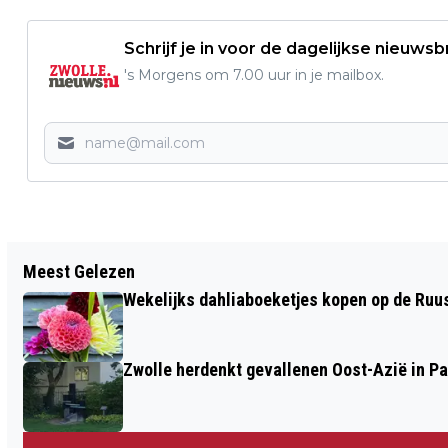
Schrijf je in voor de dagelijkse nieuwsb
's Morgens om 7.00 uur in je mailbox.
Vorig artikel
Meest Gelezen
ZWOLSE JEUGDPROJECTEN KRIJGEN
Wekelijks dahliaboeketjes kopen op de Ruu
41000 EURO VAN HET HERVORMD
WEESHUIS
Zwolle herdenkt gevallenen Oost-Azië in P