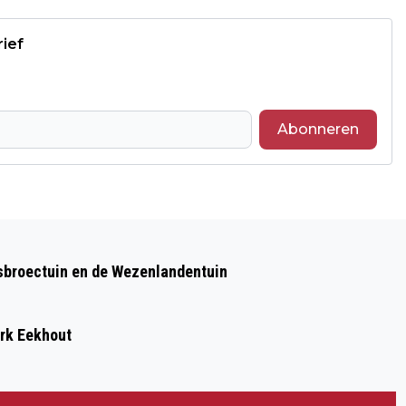
rief
Abonneren
Volgend artikel
"WIJ WILLEN VOORKOMEN DAT
sbroectuin en de Wezenlandentuin
KINDEREN LESSEN MOETEN MISSEN" EN
DAAROM VRAAGT D66 OM EEN
ark Eekhout
HITTEPLAN VOOR SCHOLEN