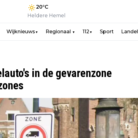
20
°C
Heldere Hemel
Wijknieuws
Regionaal
112
Sport
Landel
▼
▼
▼
elauto's in de gevarenzone
zones