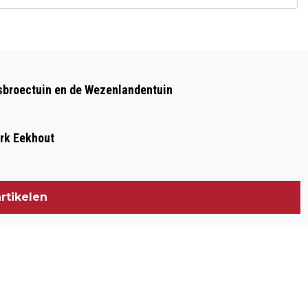
Volgend artikel
VERHALEN IN HET HOP: TWEEDE EDITIE
sbroectuin en de Wezenlandentuin
VAN ZWOLSE KROEGENTOCHT MET
VERHALEN EN SPECIAALBIER
ark Eekhout
rtikelen