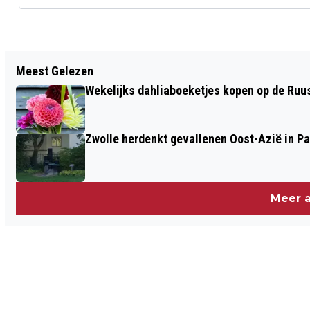
Vorig artikel
Meest Gelezen
D66 GAAT OOK IN ZWOLLE MET DE
Wekelijks dahliaboeketjes kopen op de Ruu
STRIJDKREET HET KAN WEL DE
VERKIEZINGSSTRIJD AAN VOOR DE
Zwolle herdenkt gevallenen Oost-Azië in P
GEMEENTERAADSVERKIEZINGEN
Meer a