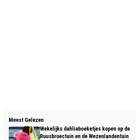
Vorig artikel
Volgend artikel
JONGENSKOOR DALFSEN ZINGT
Meest Gelezen
WAAROM JAARLIJKS
REQUIEM FAURÉ IN
Wekelijks dahliaboeketjes kopen op de
ZORGVERZEKERAARS VERGELIJKEN
DOMINICANENKERK
Ruusbroectuin en de Wezenlandentuin