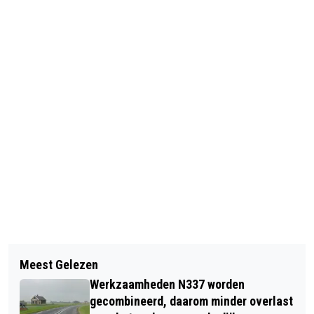
Vorig artikel
Volgend artikel
WIJKCENTRUM DE POL EN OMGEVING
Meest Gelezen
MAAK JE EIGEN SCHIJFSCHIETSPEL
WORDT HERONTWIKKELD
Werkzaamheden N337 worden
TIJDENS DE KINDERWERKPLAATS
gecombineerd, daarom minder overlast