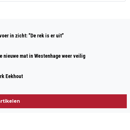
Volgend artikel
DE BLADTREIN EN BOKASHI, NIEUWE
r in zicht: “De rek is er uit”
FENOMENEN IN ZWOLLE
de nieuwe mat in Westenhage weer veilig
ark Eekhout
rtikelen