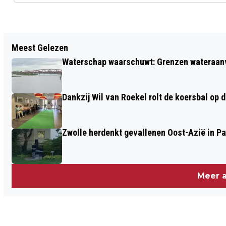
Vorig artikel
Meest Gelezen
TOILETALLIANTIE VOERT ACTIE VOOR
Waterschap waarschuwt: Grenzen wateraanvoe
MEER OPENBARE TOILETTEN
Dankzij Wil van Roekel rolt de koersbal op 
Zwolle herdenkt gevallenen Oost-Azië in P
Meer a