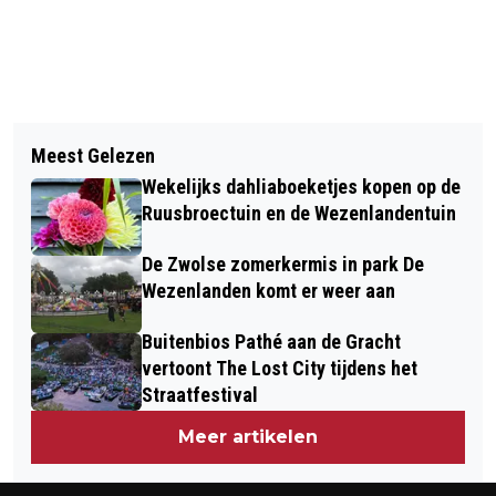
Vorig artikel
Volgend artikel
WOONEVENT: WONEN VOOR 55-
Meest Gelezen
SLUIPVERKEER ZORGT VOOR
PUSSERS IN ZWOLLE
Wekelijks dahliaboeketjes kopen op de
ONVEILIGE SITUATIES EN DAAROM
Ruusbroectuin en de Wezenlandentuin
WORDEN THIJSSENBRUG EN
De Zwolse zomerkermis in park De
KATERVEERSLUIS AFGESLOTEN
Wezenlanden komt er weer aan
Buitenbios Pathé aan de Gracht
vertoont The Lost City tijdens het
Straatfestival
Meer artikelen