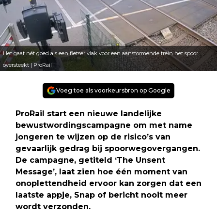
Het gaat nét goed als een fietser vlak voor een aanstormende trein het spoor
oversteekt | ProRail
Voeg toe als voorkeursbron op Google
ProRail start een nieuwe landelijke
bewustwordingscampagne om met name
jongeren te wijzen op de risico’s van
gevaarlijk gedrag bij spoorwegovergangen.
De campagne, getiteld ‘The Unsent
Message’, laat zien hoe één moment van
onoplettendheid ervoor kan zorgen dat een
laatste appje, Snap of bericht nooit meer
wordt verzonden.