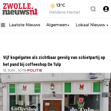
13
°C
Heldere Hemel
Laatste Nieuws
Algemeen
Lokaal Nieuws
▼
▼
Vijf kogelgaten als zichtbaar gevolg van schietpartij op
het pand bij coffeeshop De Tulp
15 JUN , 10:19
•
POLITIE