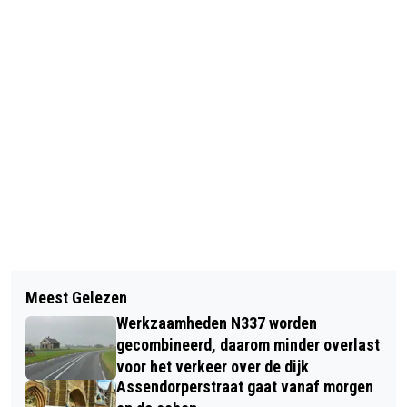
Vorig artikel
Volgend artikel
EREMETAAL VOOR ZWEMMERS ZV 44
Meest Gelezen
MENEER BOOM IS EENZAAM! HIJ
OP NK IN EINDHOVEN
Werkzaamheden N337 worden
KOMT OP BEZOEK IN ZWOLLE OM
gecombineerd, daarom minder overlast
NIEUWE VRIENDEN TE MAKEN
voor het verkeer over de dijk
Assendorperstraat gaat vanaf morgen