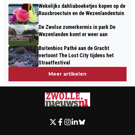
UIT IPSOS I&O-ZETELPEILING BLIJKT:
ONTWIKKELING VAN WIJTHMEN
Wekelijks dahliaboeketjes kopen op de
D66 BLIJFT GROOTSTE EN GROEIT
Ruusbroectuin en de Wezenlandentuin
DOOR NAAR 28 ZETELS
De Zwolse zomerkermis in park De
Wezenlanden komt er weer aan
Buitenbios Pathé aan de Gracht
vertoont The Lost City tijdens het
Straatfestival
Meer artikelen