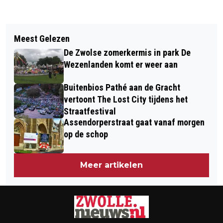
Vorig artikel
Volgend artikel
KONING KOMT NAAR DE PORT OF
Meest Gelezen
WEER EEN NIEUWE HOOGWATERPIEK
ZWOLLE IN MEPPEL EN SPREEKT
De Zwolse zomerkermis in park De
VERWACHT
OVER ECONOMISCHE
Wezenlanden komt er weer aan
ONTWIKKELINGEN
Buitenbios Pathé aan de Gracht
vertoont The Lost City tijdens het
Straatfestival
Assendorperstraat gaat vanaf morgen
op de schop
Meer artikelen