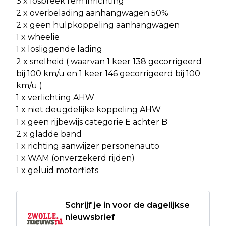
3 x losbreek rem inrichting
2 x overbelading aanhangwagen 50%
2 x geen hulpkoppeling aanhangwagen
1 x wheelie
1 x losliggende lading
2 x snelheid ( waarvan 1 keer 138 gecorrigeerd
bij 100 km/u en 1 keer 146 gecorrigeerd bij 100
km/u )
1 x verlichting AHW
1 x niet deugdelijke koppeling AHW
1 x geen rijbewijs categorie E achter B
2 x gladde band
1 x richting aanwijzer personenauto
1 x WAM (onverzekerd rijden)
1 x geluid motorfiets
Schrijf je in voor de dagelijkse
nieuwsbrief