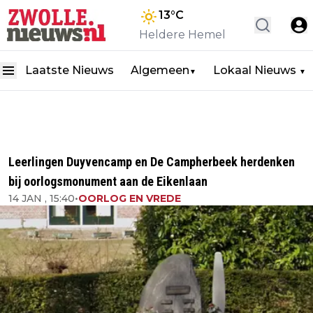
13
°C
Heldere Hemel
Laatste Nieuws
Algemeen
Lokaal Nieuws
▼
▼
Leerlingen Duyvencamp en De Campherbeek herdenken
bij oorlogsmonument aan de Eikenlaan
14 JAN , 15:40
•
OORLOG EN VREDE