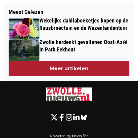
Volgend artikel
LET OP: PIEK IN HOOIKOORTSSEIZOEN
Meest Gelezen
GRATIS VACCINATIE TEGEN
KOMT ER AAN
Wekelijks dahliaboeketjes kopen op de
GORDELROOS VOOR 60-PLUSSERS
Ruusbroectuin en de Wezenlandentuin
Zwolle herdenkt gevallenen Oost-Azië
in Park Eekhout
Meer artikelen
Powered by Newsifier