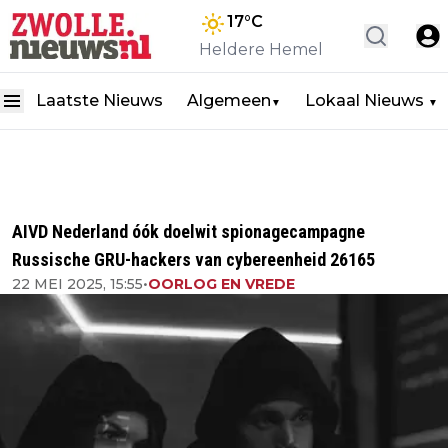
17
°C
Heldere Hemel
Laatste Nieuws
Algemeen
Lokaal Nieuws
▼
▼
AIVD Nederland óók doelwit spionagecampagne
Russische GRU-hackers van cybereenheid 26165
22 MEI 2025, 15:55
•
OORLOG EN VREDE