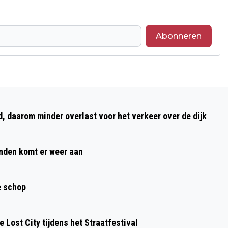
Abonneren
Volgend artikel
BEGINNEND BESTUURDER IS HET
daarom minder overlast voor het verkeer over de dijk
HAASJE OMDAT HIJ MET 202
KILOMETER PER UUR OP EEN
nden komt er weer aan
LASERCONTROLE AF JAKKERT
e schop
 Lost City tijdens het Straatfestival