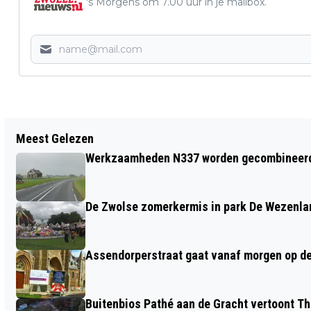
's Morgens om 7.00 uur in je mailbox.
Vorig artikel
Meest Gelezen
ZWOLLE ZET EEN VOLGENDE STAP IN DE
Werkzaamheden N337 worden gecombineerd, 
ONTWIKKELING VAN DE
ERFGENAMENWEG WIJTHMEN
De Zwolse zomerkermis in park De Wezenla
Assendorperstraat gaat vanaf morgen op d
Buitenbios Pathé aan de Gracht vertoont The