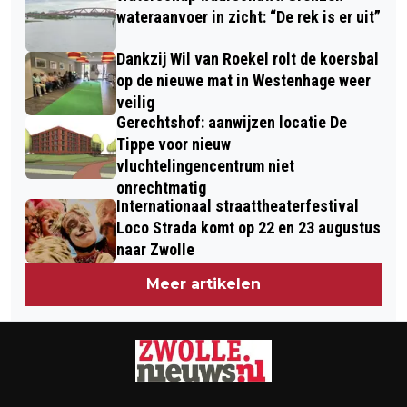
wateraanvoer in zicht: “De rek is er uit”
Dankzij Wil van Roekel rolt de koersbal
op de nieuwe mat in Westenhage weer
veilig
Gerechtshof: aanwijzen locatie De
Tippe voor nieuw
vluchtelingencentrum niet
onrechtmatig
Internationaal straattheaterfestival
Loco Strada komt op 22 en 23 augustus
naar Zwolle
Meer artikelen