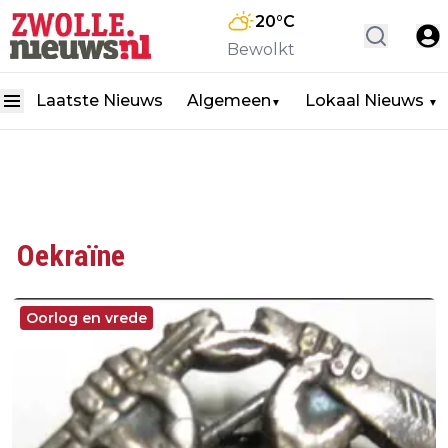
20
°C
Bewolkt
Laatste Nieuws
Algemeen
Lokaal Nieuws
▼
▼
Oekraïne
Oorlog en vrede