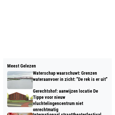
Vorig artikel
Volgend artikel
OOK NA CORONA: ‘KANTOOR WORDT
Meest Gelezen
KVIK ZWOLLE GEOPEND AAN DE
ONTMOETINGSPLEK, THUISWERKEN IS
Waterschap waarschuwt: Grenzen
DIEZERKADE
PRODUCTIEVER’
wateraanvoer in zicht: “De rek is er uit”
Gerechtshof: aanwijzen locatie De
Tippe voor nieuw
vluchtelingencentrum niet
onrechtmatig
Internationaal straattheaterfestival