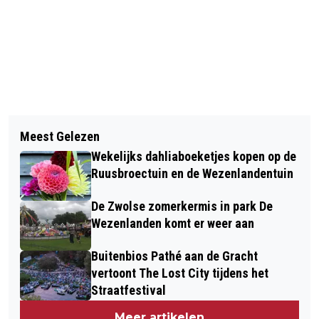
Vorig artikel
Volgend artikel
GROOT ONDERZOEK NAAR
Meest Gelezen
GEWELD ACHTER DE VOORDEUR:
CIRCULAIRE HAVENS EN
Wekelijks dahliaboeketjes kopen op de
ISALA ZET VIRTUAL REALITY IN OM
BEDRIJVENTERREINEN IN REGIO
Ruusbroectuin en de Wezenlandentuin
OUDERENMISHANDELING TE LEREN
ZWOLLE
De Zwolse zomerkermis in park De
HERKENNEN
Wezenlanden komt er weer aan
Buitenbios Pathé aan de Gracht
vertoont The Lost City tijdens het
Straatfestival
Meer artikelen