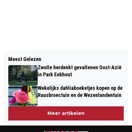
Vorig artikel
Volgend artikel
SUPERMARKTEN: DOE NORMAAL
Meest Gelezen
ONLINE BESTELLEN OF AFHALEN IN
BOODSCHAPPEN EN GA VOORAL NIET
Zwolle herdenkt gevallenen Oost-Azië
CORONATIJD
HAMSTEREN
in Park Eekhout
Wekelijks dahliaboeketjes kopen op de
Ruusbroectuin en de Wezenlandentuin
Meer artikelen