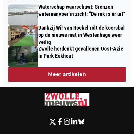
DJOPZZ VC ZWOLLE TOPVOLLEYBAL
MET ZIJN SCHAPEN WEER TERUG IN
Waterschap waarschuwt: Grenzen
VOOR LAATSTE DUEL AL
ZWOLLE
wateraanvoer in zicht: “De rek is er uit”
GROTENDEELS OP STERKTE VOOR HET
Dankzij Wil van Roekel rolt de koersbal
NIEUWE SEIZOEN
op de nieuwe mat in Westenhage weer
veilig
Zwolle herdenkt gevallenen Oost-Azië
in Park Eekhout
Meer artikelen