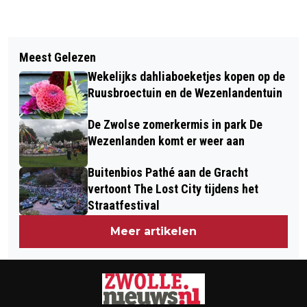
Vorig artikel
Volgend artikel
GEWOON LEKKER DANSEN BIJ LUMEN
Meest Gelezen
VANDAAG ER NOG EVEN UIT? GA
MET DJ ETIENNE LA FAILLE
Wekelijks dahliaboeketjes kopen op de
NAAR UURTJE CULTUURTJE MET
Ruusbroectuin en de Wezenlandentuin
KETEVAN SHARUMASHVILI IN THOR
De Zwolse zomerkermis in park De
Wezenlanden komt er weer aan
Buitenbios Pathé aan de Gracht
vertoont The Lost City tijdens het
Straatfestival
Meer artikelen