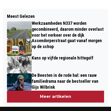
Vorig artikel
Volgend artikel
GROOTSCHEEPSE CONTROLE OP
Meest Gelezen
VAN KARNEBEEKSTRAAT EN
ONDERMIJNING IN ZWOLLE
Werkzaamheden N337 worden
HANZELAAN EEN WEEK LANG DICHT
gecombineerd, daarom minder overlast
VOOR WERK AAN DE WEG
voor het verkeer over de dijk
Assendorperstraat gaat vanaf morgen
op de schop
Kans op vijfde regionale hittegolf
De Beesten in de rode hal: een rauw
familiedrama naar de bestseller van
Gijs Wilbrink
Meer artikelen