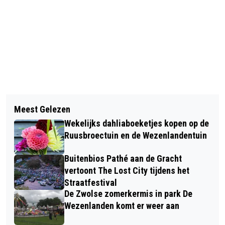
Vorig artikel
Volgend artikel
AFAC AL BEGONNEN FIETSENREKKEN
Meest Gelezen
SNELLE TIJDEN VOOR ZWEMMERS
LEEG TE HALEN
Wekelijks dahliaboeketjes kopen op de
SWOL 1894 EN REGIORECORD VOOR
Ruusbroectuin en de Wezenlandentuin
FAY BOXUM
Buitenbios Pathé aan de Gracht
vertoont The Lost City tijdens het
Straatfestival
De Zwolse zomerkermis in park De
Wezenlanden komt er weer aan