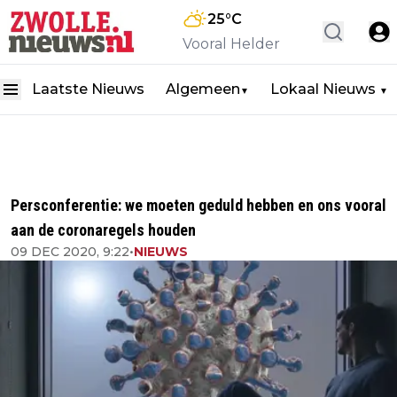
25
°C
Vooral Helder
Laatste Nieuws
Algemeen
Lokaal Nieuws
▼
▼
Persconferentie: we moeten geduld hebben en ons vooral
aan de coronaregels houden
09 DEC 2020, 9:22
•
NIEUWS