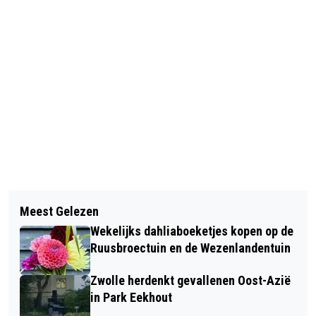
Vorig artikel
Volgend artikel
ZWOLLE WIL MET STREET ART EEN
Meest Gelezen
HANZEKWARTIER WORDT
HIPPE STAD WORDEN
Wekelijks dahliaboeketjes kopen op de
BROEDPLAATS VOOR TALENT
Ruusbroectuin en de Wezenlandentuin
Zwolle herdenkt gevallenen Oost-Azië
in Park Eekhout