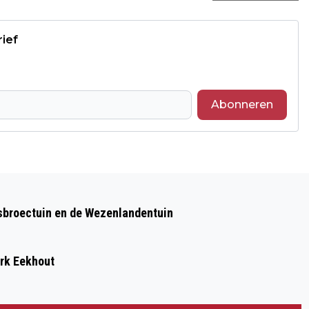
rief
Abonneren
Volgend artikel
AANHOUDING VOOR GRANAAT AAN
sbroectuin en de Wezenlandentuin
CAFÉ BRUUT IN ZWOLLE
ark Eekhout