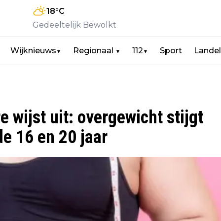
18
°C
Gedeeltelijk Bewolkt
Wijknieuws
Regionaal
112
Sport
Landel
▼
▼
▼
 wijst uit: overgewicht stijgt
de 16 en 20 jaar