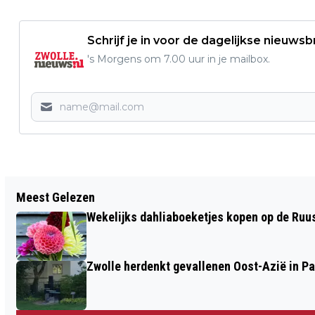
Schrijf je in voor de dagelijkse nieuwsb
's Morgens om 7.00 uur in je mailbox.
Vorig artikel
Meest Gelezen
DE PATRIJS KEERT WEER TERUG OP
Wekelijks dahliaboeketjes kopen op de Ruu
LANDGOED SOESLO
Zwolle herdenkt gevallenen Oost-Azië in P