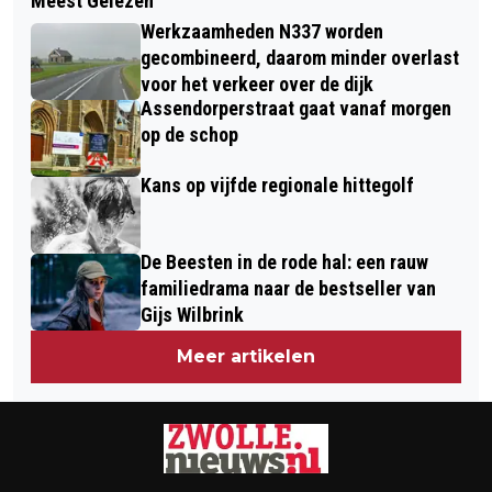
Meest Gelezen
WAAR MOETEN NOG AED'S KOMEN IN
GEEFT PODIUM AAN ZWOLLE DEZE
Werkzaamheden N337 worden
ZWOLLE?
ZOMER
gecombineerd, daarom minder overlast
voor het verkeer over de dijk
Assendorperstraat gaat vanaf morgen
op de schop
Kans op vijfde regionale hittegolf
De Beesten in de rode hal: een rauw
familiedrama naar de bestseller van
Gijs Wilbrink
Meer artikelen