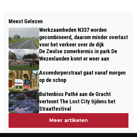
Vorig artikel
Volgend artikel
MARUMSE ZWEMBADMOORD GAAT
Meest Gelezen
ZWOLLENAREN LOPEN WARM VOOR
VERDER DOOR VERKLARINGEN
Werkzaamheden N337 worden
VINTAGE PRODUCTEN EN CIRCULAIR
KROONGETUIGE WILLEM P. UIT
gecombineerd, daarom minder overlast
DESIGN IN DE SCHATKAMER
voor het verkeer over de dijk
KAMPEN
De Zwolse zomerkermis in park De
Wezenlanden komt er weer aan
Assendorperstraat gaat vanaf morgen
op de schop
Buitenbios Pathé aan de Gracht
vertoont The Lost City tijdens het
Straatfestival
Meer artikelen