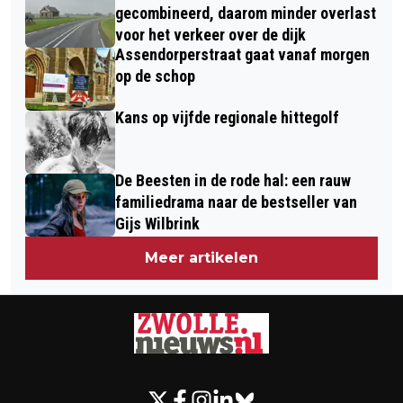
BETROKKENHEID EXPLOSIE PUNTMOS
ONS DE KOMENDE WEKEN TE
gecombineerd, daarom minder overlast
voor het verkeer over de dijk
WACHTEN AAN
Assendorperstraat gaat vanaf morgen
CORONAMAATREGELEN?
op de schop
Kans op vijfde regionale hittegolf
De Beesten in de rode hal: een rauw
familiedrama naar de bestseller van
Gijs Wilbrink
Meer artikelen