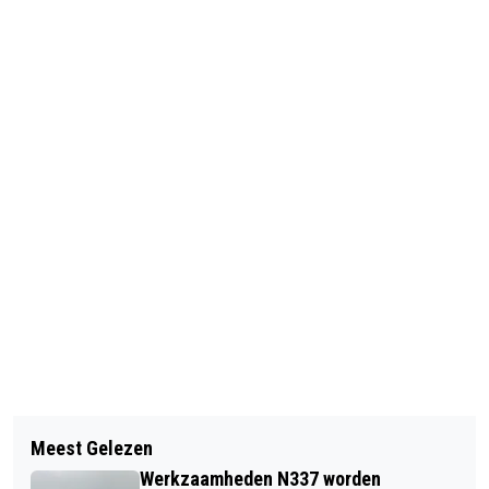
Vorig artikel
Volgend artikel
QUARANTAINEPLICHT,
Meest Gelezen
VERDACHTE AANGEHOUDEN VOOR
MONDMASKERPLICHT? WAT STAAT
Werkzaamheden N337 worden