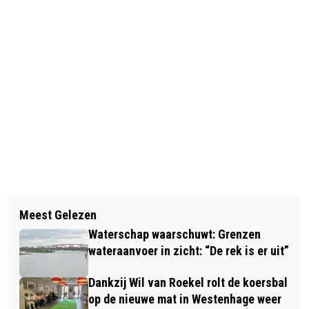
Vorig artikel
Volgend artikel
ANNA VAN DER BREGGEN RACET
Meest Gelezen
SINTERKLAASACTIE: LAAT EEN KIND
NAAR ZILVER OP WK TIJDRIJDEN
Waterschap waarschuwt: Grenzen
NIET NAAST DE PAKJESBOOT VALLEN!
wateraanvoer in zicht: “De rek is er uit”
Dankzij Wil van Roekel rolt de koersbal
op de nieuwe mat in Westenhage weer