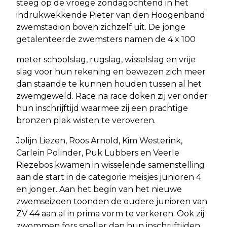
steeg op de vroege zondagochtend in het
indrukwekkende Pieter van den Hoogenband
zwemstadion boven zichzelf uit. De jonge
getalenteerde zwemsters namen de 4 x 100
meter schoolslag, rugslag, wisselslag en vrije
slag voor hun rekening en bewezen zich meer
dan staande te kunnen houden tussen al het
zwemgeweld. Race na race doken zij ver onder
hun inschrijftijd waarmee zij een prachtige
bronzen plak wisten te veroveren.
Jolijn Liezen, Roos Arnold, Kim Westerink,
Carlein Polinder, Puk Lubbers en Veerle
Riezebos kwamen in wisselende samenstelling
aan de start in de categorie meisjes junioren 4
en jonger. Aan het begin van het nieuwe
zwemseizoen toonden de oudere junioren van
ZV 44 aan al in prima vorm te verkeren. Ook zij
zwommen fors sneller dan hun inschrijftijden.