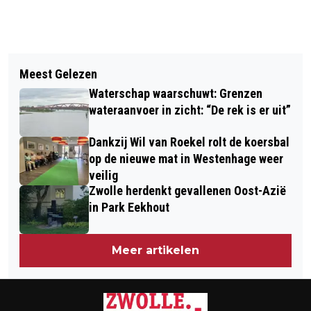
Vorig artikel
Volgend artikel
FORSE WIJZIGINGEN IN
Meest Gelezen
JAAP STAM KAN NU AL NIET MEER
DIENSTREGELING STADSBUSSEN
Waterschap waarschuwt: Grenzen
STUK IN ZWOLLE NA 3-1 ZEGE OP
SYNTUS ALS NIEUWE BUSSTATION
wateraanvoer in zicht: “De rek is er uit”
FEYENOORD
OPEN GAAT
Dankzij Wil van Roekel rolt de koersbal
op de nieuwe mat in Westenhage weer
veilig
Zwolle herdenkt gevallenen Oost-Azië
in Park Eekhout
Meer artikelen