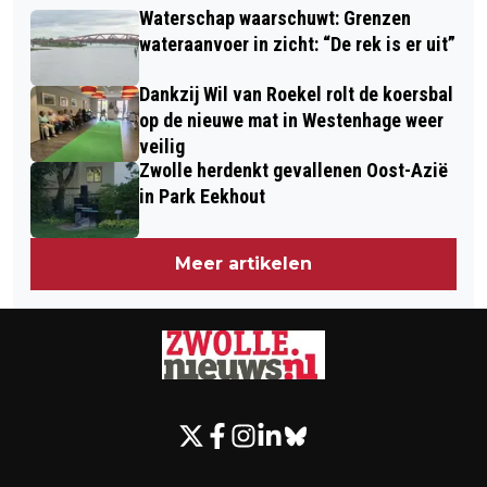
VEEL TE HARD VAREN DOOR HET
Waterschap waarschuwt: Grenzen
ZWOLSE RAAD VOOR TREIN NAAR
ALMELOSE KANAAL
wateraanvoer in zicht: “De rek is er uit”
PARIJS, LONDEN EN BRUSSEL
Dankzij Wil van Roekel rolt de koersbal
op de nieuwe mat in Westenhage weer
veilig
Zwolle herdenkt gevallenen Oost-Azië
in Park Eekhout
Meer artikelen