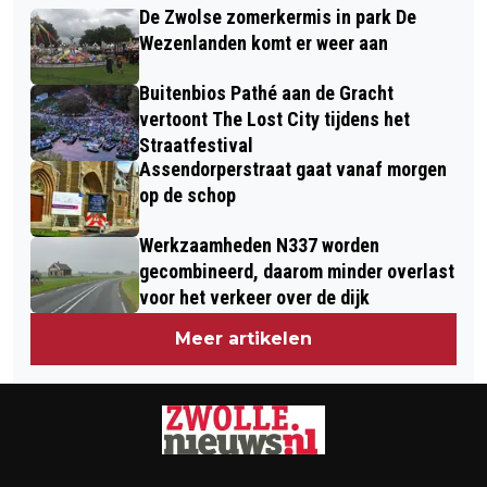
MEPPELERSTRAATWEG
De Zwolse zomerkermis in park De
OP VERDENKING BETROKKENHEID
Wezenlanden komt er weer aan
WAPENVONDST SCHELLERDIJK
Buitenbios Pathé aan de Gracht
vertoont The Lost City tijdens het
Straatfestival
Assendorperstraat gaat vanaf morgen
op de schop
Werkzaamheden N337 worden
gecombineerd, daarom minder overlast
voor het verkeer over de dijk
Meer artikelen